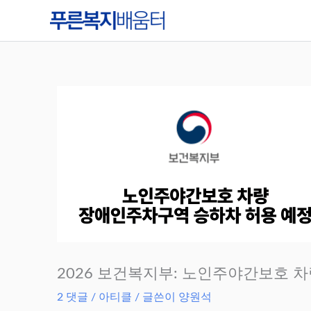
콘
텐
츠
로
건
너
뛰
기
2026 보건복지부: 노인주야간보호 
2 댓글
/
아티클
/ 글쓴이
양원석