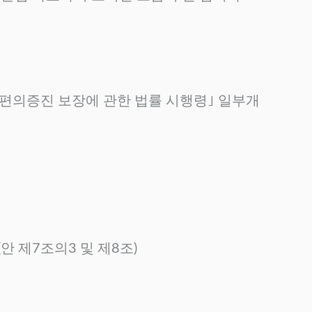
의 편의증진 보장에 관한 법률 시행령｣ 일부개
 제7조의3 및 제8조)