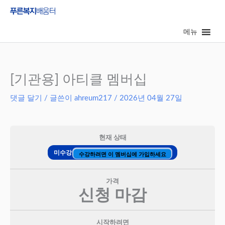
콘
텐
메뉴
츠
로
건
너
[기관용] 아티클 멤버십
뛰
댓글 달기
/ 글쓴이
ahreum217
/
2026년 04월 27일
기
현재 상태
미수강
수강하려면 이 멤버십에 가입하세요
가격
신청 마감
시작하려면