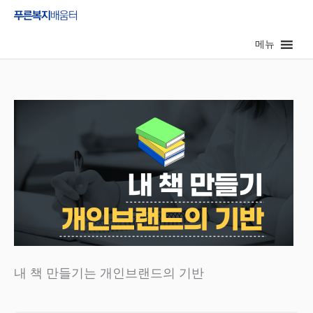
콘
텐
메뉴
츠
로
건
너
뛰
기
내 책 만들기는 개인브랜드의 기반