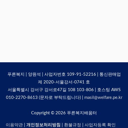
푸른복지 | 양원석 | 사업자번호 109-91-52216 | 통신판매업
제 2020-서울강서-0741 호
서울특별시 강서구 강서로47길 108 103-806 | 호스팅 AWS
010-2270-8613 (문자로 부탁드립니다) |
masil@welfare.pe.kr
Copyright © 2026
푸른복지배움터
이용약관
|
개인정보처리방침
|
환불규정
|
사업자등록 확인