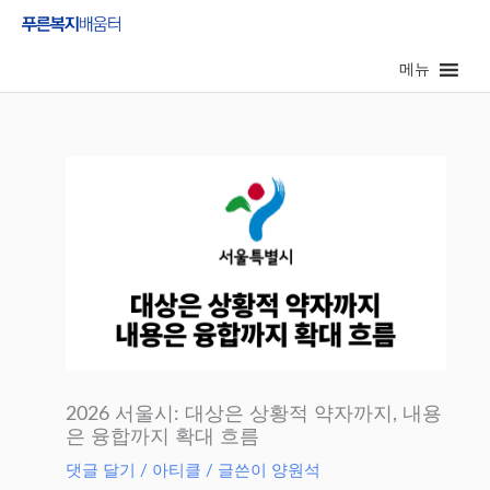
콘
텐
메뉴
츠
로
건
너
뛰
기
2026 서울시: 대상은 상황적 약자까지, 내용
은 융합까지 확대 흐름
댓글 달기
/
아티클
/ 글쓴이
양원석