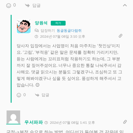
0
답글
양원석
작가
답장하기
동글동글다람쥐
2026년 07월 08일 3:10 오후
당사자 입장에서는 사업명이 처음 마주치는 ‘첫인상’이지
요. ‘고립’, ‘부적응’ 같은 말은 문제를 정확히 가리키지만,
듣는 사람에게는 꼬리표처럼 작용하기도 하는데, 그 부분
까지 잘 짚어주셨어요. 너무나 중요한 통찰 나눠주셔서 감
사해요. 댓글 읽으시는 분들도 그렇겠구나, 조심하고 또 그
렇게 해봐야겠구나 싶을 듯 싶어요. 풍성하게 해주셔서 고
맙습니다. 😊
0
답글
우서파파
2026년 07월 08일 1:41 오후
긍정->부정 순으로 하는 방법. 어디선가 들어본 것 같은데 잊