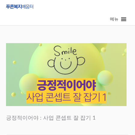
콘
텐
메뉴
츠
로
건
너
뛰
기
긍정적이어야 : 사업 콘셉트 잘 잡기 1