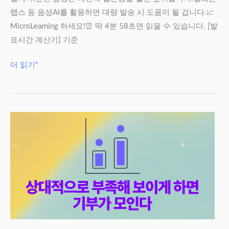
관
랩스 등 음성AI를 활용하면 대량 발송 시 도움이 될 겁니다.📈
리
MicroLearning 하세요!⏰ 딱 4분 58초면 읽을 수 있습니다. [발
효
표시간 계산기] 기준
과
음
더 읽기"
성
요
청
이
가
장
큰
기
부
효
과