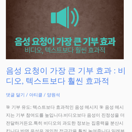
선
이
주
민
참
여
를
높
인
음성 요청이 가장 큰 기부 효과 : 비
다:
디오, 텍스트보다 훨씬 효과적
단
위
댓글 달기
/
아티클
/
양원석
편
향
🎯 기부 유도: 텍스트보다 효과적인 음성 메시지 🎯 음성 메시
과
지는 기부 참여도를 높입니다.비디오보다 음성이 진정성을 더
인
전달하거든요.특히 비디오의 과도한 정보는 집중력을 분산시
상
킵니다.반면 음성은 개인적 접근감을 훨씬 높여줍니다.일레븐