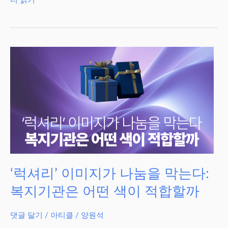
더 읽기"
영
비
에
대
한
오
해,
사
회
사
업
가
‘럭셔리’ 이미지가 나눔을 막는다:
는
복지기관은 어떤 색이 적합할까
어
떻
댓글 달기
/
아티클
/
양원석
게