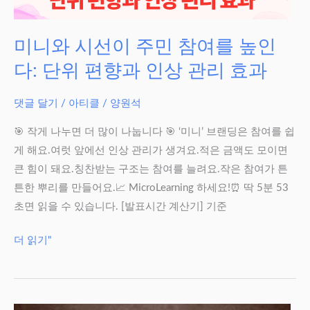
는
다:
미니와 시선이 주민 참여를 높인
복
다: 단위 편향과 인상 관리 효과
지
기
댓글 달기
/
아티클
/
양원석
관
은
🎯 작게 나누면 더 많이 나눕니다 🎯 ‘미니’ 브랜딩은 참여를 쉽
어
게 해요.여럿 앞에선 인상 관리가 생겨요.적은 금액도 모이면
떤
큰 힘이 돼요.칭찬받는 구조는 참여를 늘려요.작은 참여가 튼
색
튼한 뿌리를 만들어요.📈 MicroLearning 하세요!⏰ 딱 5분 53
이
초면 읽을 수 있습니다. [발표시간 계산기] 기준
적
합
미
더 읽기"
할
니
까
와
시