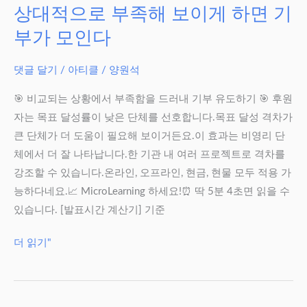
:
상대적으로 부족해 보이게 하면 기
비
부가 모인다
디
오,
댓글 달기
/
아티클
/
양원석
텍
스
🎯 비교되는 상황에서 부족함을 드러내 기부 유도하기 🎯 후원
트
자는 목표 달성률이 낮은 단체를 선호합니다.목표 달성 격차가
보
큰 단체가 더 도움이 필요해 보이거든요.이 효과는 비영리 단
다
체에서 더 잘 나타납니다.한 기관 내 여러 프로젝트로 격차를
훨
강조할 수 있습니다.온라인, 오프라인, 현금, 현물 모두 적용 가
씬
능하다네요.📈 MicroLearning 하세요!⏰ 딱 5분 4초면 읽을 수
효
있습니다. [발표시간 계산기] 기준
과
적
상
더 읽기"
대
적
으