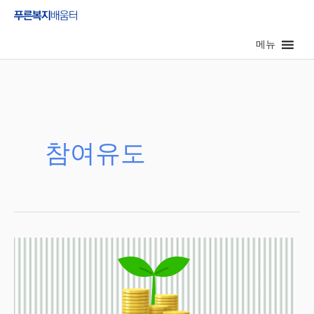
콘
텐
메뉴
츠
로
건
너
뛰
기
참여유도