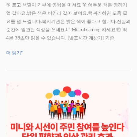
설
🎯 로고 색깔이 기부에 영향을 미쳐요 🎯 어두운 색은 영리기
명
업 같아요.밝은 색은 비영리 같아 보여요.럭셔리하면 도움 필
할
요를 덜 느낍니다.복지기관은 밝은 색이 좋다고 합니다.진실의
수
순간에 일관된 색상을 쓰세요.📈 MicroLearning 하세요!⏰ 딱
있
4분 38초면 읽을 수 있습니다. [발표시간 계산기] 기준
을
까?
‘럭
더 읽기"
셔
리’
이
미
지
가
나
눔
을
막