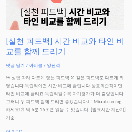
[실천 피드백] 시간 비교와 타인 비
교를 함께 드리기
댓글 달기
/
아티클
/
양원석
🎯 성향 따라 다르게 닿는 피드백 🎯 같은 피드백도 다르게 와
닿습니다.독립적이면 시간 비교에 끌립니다.상호의존적이면
타인 비교에 끌리죠.독립적일수록 자기평가가 더 출렁입니다.
그러니 두 피드백 함께 드리면 좋겠습니다.📈 MicroLearning
하세요!⏰ 딱 6분 16초면 읽을 수 있습니다. [발표시간 계산기]
기준
[실