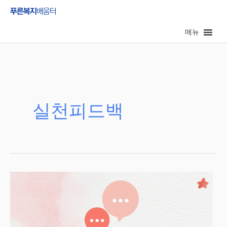
콘
텐
메뉴
츠
로
건
너
뛰
기
실천피드백