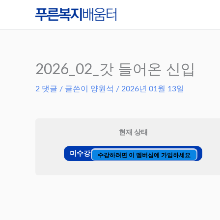
콘
텐
츠
로
건
2026_02_갓 들어온 신입
너
2 댓글
/ 글쓴이
양원석
/
2026년 01월 13일
뛰
기
현재 상태
미수강
수강하려면 이 멤버십에 가입하세요