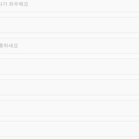
느냐가 좌우해요
소통하세요