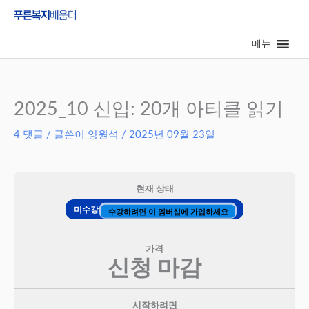
콘
텐
메뉴
츠
로
건
너
2025_10 신입: 20개 아티클 읽기
뛰
4 댓글
/ 글쓴이
양원석
/
2025년 09월 23일
기
현재 상태
미수강
수강하려면 이 멤버십에 가입하세요
가격
신청 마감
시작하려면