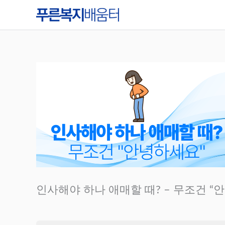
콘
텐
츠
로
건
너
뛰
기
인사해야 하나 애매할 때? – 무조건 “