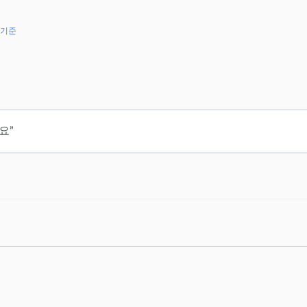
 기준
요”