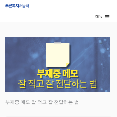
콘
텐
메뉴
츠
로
건
너
뛰
기
부재중 메모 잘 적고 잘 전달하는 법