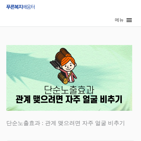
콘
텐
메뉴
츠
로
건
너
뛰
기
단순노출효과 : 관계 맺으려면 자주 얼굴 비추기