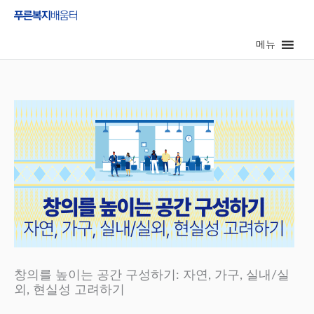
콘
텐
메뉴
츠
로
건
너
뛰
기
창의를 높이는 공간 구성하기: 자연, 가구, 실내/실
외, 현실성 고려하기