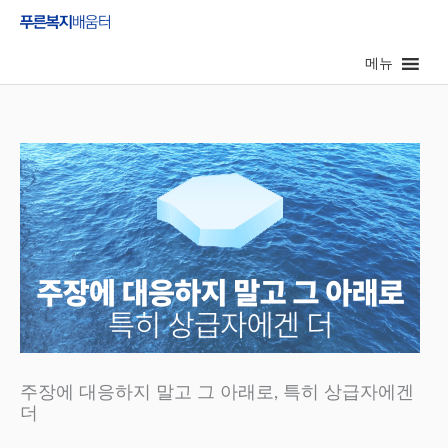
콘
텐
메뉴
츠
로
건
너
뛰
기
주장에 대응하지 말고 그 아래로, 특히 상급자에겐
더