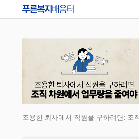
콘
텐
츠
로
건
너
뛰
기
조용한 퇴사에서 직원을 구하려면: 조