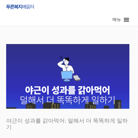
콘
텐
메뉴
츠
로
건
너
뛰
기
야근이 성과를 갉아먹어: 덜해서 더 똑똑하게 일하
기