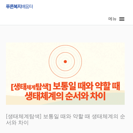
콘
텐
메뉴
츠
로
건
너
뛰
기
[생태체계탐색] 보통일 때와 약할 때 생태체계의 순
서와 차이