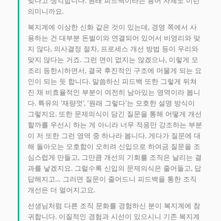
맞다고 생각합니다. 원래 피드백이라는 용어 자체도 이런
의미니까요.
복지계에 이상한 신화 같은 것이 있는데, 경영 쪽에서 사
용하는 건 대부분 돈벌이와 연결되어 있어서 비영리와 맞
지 않다, 의사결정 절차, 프로세스 개선 방법 등이 우리와
맞지 않다는 거죠. 그런 면이 없지는 않겠으나, 이렇게 모
조리 등한시하면서, 결국 후진적인 구조에 머물게 되는 요
인이 되는 듯 합니다. 말씀하신 피드백 또한 그렇게 뒤쳐
진 채 비효율적인 부분이 여전히 남아있는 영역이라 봅니
다. 특유의 ‘재량껏’, ‘원래 그렇다’는 모호한 설명 방식이
그렇지요. 또한 문제의식이 담긴 질문을 통해 어떻게 개선
할까를 우선시 하는 게 아니라 너무 적응만 강조하는 부분
이 저 또한 그런 영역 중 하나라 봅니다. 게다가 질문에 대
해 돌아오는 모호함이 오히려 신입으로 하여금 질문을 조
심스럽게 만들고, 그만큼 개선의 기회를 조직은 날리는 결
과를 낳겠지요. 그럴수록 신입의 문제의식은 줄어들고, 답
답해지고… 그러면 질문이 줄어드니 피드백을 통한 조직
개선은 더 멀어지고요.
선생님처럼 다른 조직 문화를 경험하신 분이 복지계에 참
귀합니다. 이질적인 경험과 시선이 있으시니 기존 복지계