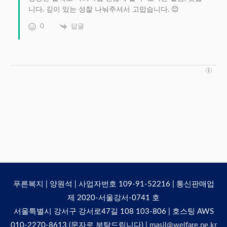
니다. 깊이 있는 성찰 나눠주셔서 고맙습니다. 😊
0
답글
푸른복지 | 양원석 | 사업자번호 109-91-52216 | 통신판매업
제 2020-서울강서-0741 호
서울특별시 강서구 강서로47길 108 103-806 | 호스팅 AWS
010-2270-8613 (문자로 부탁드립니다) |
masil@welfare.pe.kr