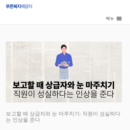
콘
텐
메뉴
츠
로
건
너
뛰
기
보고할 때 상급자와 눈 마주치기: 직원이 성실하다
는 인상을 준다