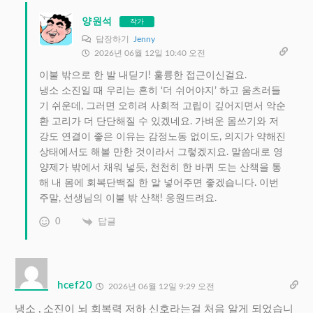
양원석
작가
답장하기
Jenny
2026년 06월 12일 10:40 오전
이불 밖으로 한 발 내딛기! 훌륭한 접근이신걸요.
냉소 소진일 때 우리는 흔히 ‘더 쉬어야지’ 하고 움츠러들
기 쉬운데, 그러면 오히려 사회적 고립이 깊어지면서 악순
환 고리가 더 단단해질 수 있겠네요. 가벼운 몸쓰기와 저
강도 연결이 좋은 이유는 감정노동 없이도, 의지가 약해진
상태에서도 해볼 만한 것이라서 그렇겠지요. 말씀대로 영
양제가 밖에서 채워 넣듯, 천천히 한 바퀴 도는 산책을 통
해 내 몸에 회복단백질 한 알 넣어주면 좋겠습니다. 이번
주말, 선생님의 이불 밖 산책! 응원드려요.
0
답글
hcef20
2026년 06월 12일 9:29 오전
냉소 , 소진이 뇌 회복력 저하 신호라는걸 처음 알게 되었습니