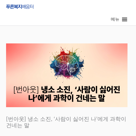
콘
텐
메뉴
츠
로
건
너
뛰
기
[번아웃] 냉소 소진, ‘사람이 싫어진 나’에게 과학이
건네는 말