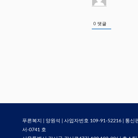
0
댓글
푸른복지 | 양원석 | 사업자번호 109-91-52216 | 통
서-0741 호