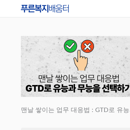
콘
텐
츠
로
건
너
뛰
기
맨날 쌓이는 업무 대응법 : GTD로 유