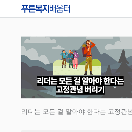
콘
텐
츠
로
건
너
뛰
기
리더는 모든 걸 알아야 한다는 고정관