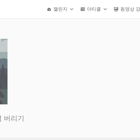
챌린지
아티클
동영상 
념 버리기