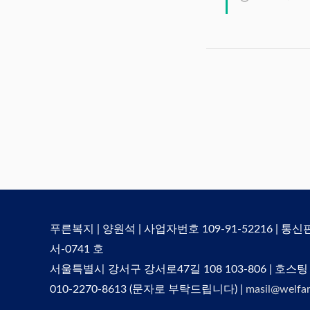
푸른복지 | 양원석 | 사업자번호 109-91-52216 | 통
서-0741 호
서울특별시 강서구 강서로47길 108 103-806 | 호스팅
010-2270-8613 (문자로 부탁드립니다) |
masil@welfar