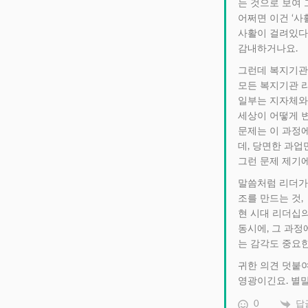
는 것으로 보여 
어쩌면 이건 ‘사
사활이 걸려있다면
감내하거나요.
그런데 복지기관
모든 복지기관 
일부는 지자체와
세상이 어떻게 
문제는 이 과정
데, 당면한 과업
그런 문제 제기
말씀처럼 리더가 
조를 만드는 것,
현 시대 리더십
동시에, 그 과정
는 감각도 중요한
귀한 의견 덧붙여
영광이긴요. 별말
0
답