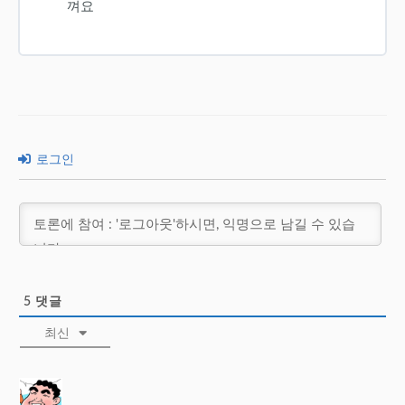
껴요
로그인
5
댓글
최신