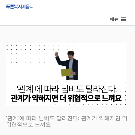
콘
텐
메뉴
츠
로
건
너
뛰
기
‘관계’에 따라 님비도 달라진다: 관계가 약해지면 더
위협적으로 느껴요