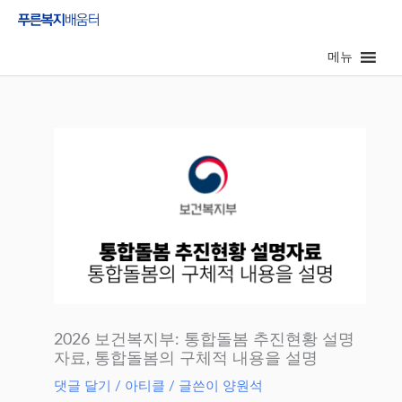
콘
텐
메뉴
츠
로
건
너
뛰
기
2026 보건복지부: 통합돌봄 추진현황 설명
자료, 통합돌봄의 구체적 내용을 설명
댓글 달기
/
아티클
/ 글쓴이
양원석