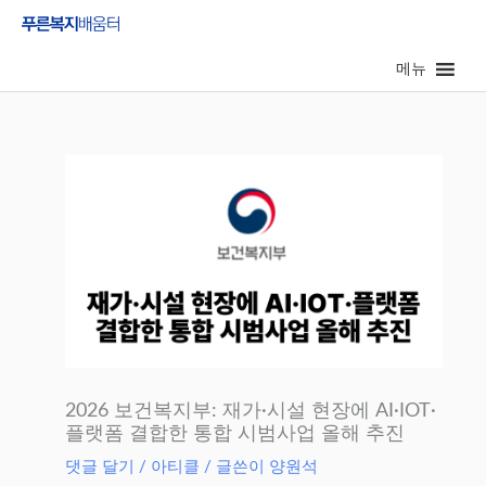
콘
텐
메뉴
츠
로
건
너
뛰
기
2026 보건복지부: 재가·시설 현장에 AI·IOT·
플랫폼 결합한 통합 시범사업 올해 추진
댓글 달기
/
아티클
/ 글쓴이
양원석