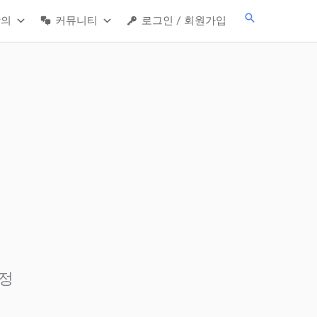
검
강의
커뮤니티
로그인 / 회원가입
색
예정