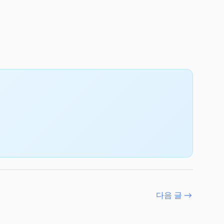
다음 글
→