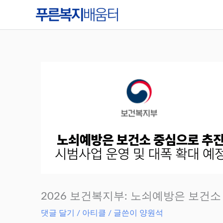
콘
텐
츠
로
건
너
뛰
기
2026 보건복지부: 노쇠예방은 보건소
댓글 달기
/
아티클
/ 글쓴이
양원석