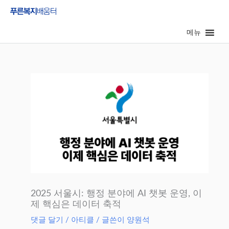
콘
텐
메뉴
츠
로
건
너
뛰
기
2025 서울시: 행정 분야에 AI 챗봇 운영, 이
제 핵심은 데이터 축적
댓글 달기
/
아티클
/ 글쓴이
양원석