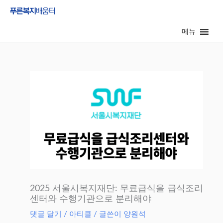
콘
텐
메뉴
츠
로
건
너
뛰
기
2025 서울시복지재단: 무료급식을 급식조리
센터와 수행기관으로 분리해야
댓글 달기
/
아티클
/ 글쓴이
양원석