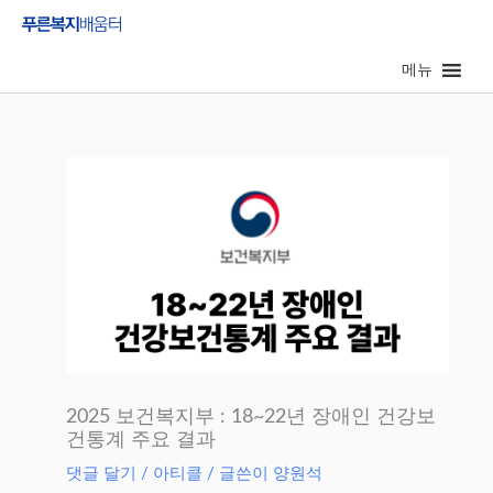
콘
텐
메뉴
츠
로
건
너
뛰
기
2025 보건복지부 : 18~22년 장애인 건강보
건통계 주요 결과
댓글 달기
/
아티클
/ 글쓴이
양원석