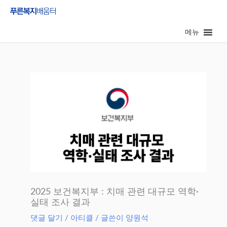
콘
텐
메뉴
츠
로
건
너
뛰
기
2025 보건복지부 : 치매 관련 대규모 역학·
실태 조사 결과
댓글 달기
/
아티클
/ 글쓴이
양원석