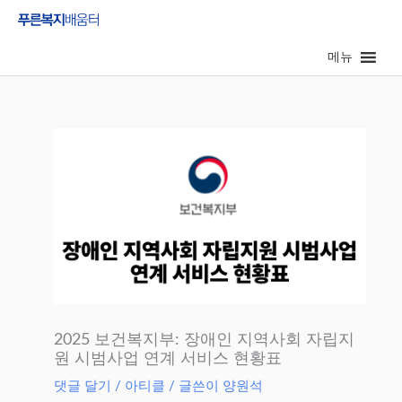
콘
텐
메뉴
츠
로
건
너
뛰
기
2025 보건복지부: 장애인 지역사회 자립지
원 시범사업 연계 서비스 현황표
댓글 달기
/
아티클
/ 글쓴이
양원석