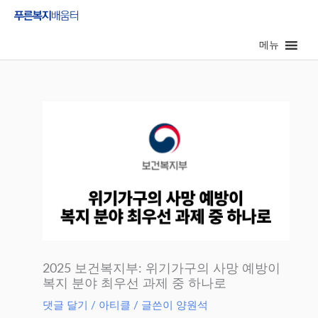
콘
텐
메뉴
츠
로
건
너
뛰
기
2025 보건복지부: 위기가구의 사망 예방이
복지 분야 최우선 과제 중 하나로
댓글 달기
/
아티클
/ 글쓴이
양원석