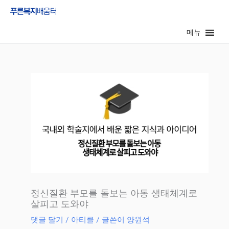
콘
텐
메뉴
츠
로
건
너
뛰
기
정신질환 부모를 돌보는 아동 생태체계로
살피고 도와야
댓글 달기
/
아티클
/ 글쓴이
양원석