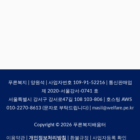
푸른복지 | 양원석 | 사업자번호 109-91-52216 | 통신판매업
제 2020-서울강서-0741 호
서울특별시 강서구 강서로47길 108 103-806 | 호스팅 AWS
010-2270-8613 (문자로 부탁드립니다) |
masil@welfare.pe.kr
Copyright © 2026
푸른복지배움터
이용약관
|
개인정보처리방침
|
환불규정
|
사업자등록 확인