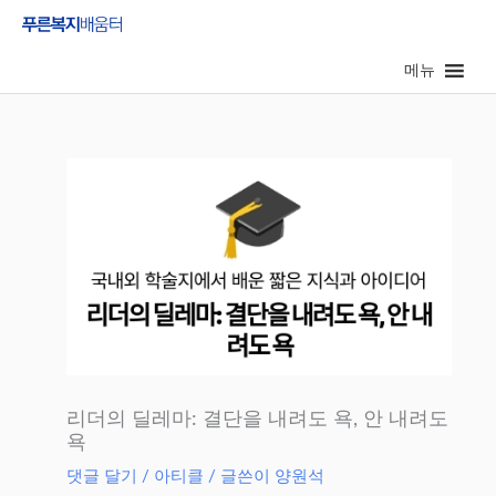
콘
텐
메뉴
츠
로
건
너
뛰
기
리더의 딜레마: 결단을 내려도 욕, 안 내려도
욕
댓글 달기
/
아티클
/ 글쓴이
양원석