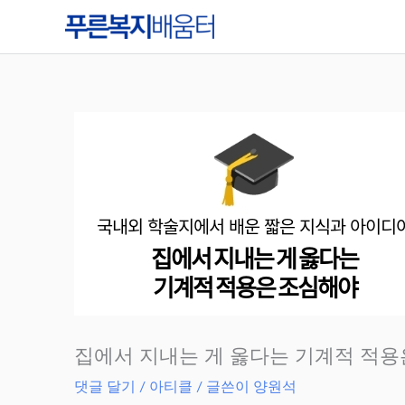
콘
텐
츠
로
건
너
뛰
기
집에서 지내는 게 옳다는 기계적 적
댓글 달기
/
아티클
/ 글쓴이
양원석