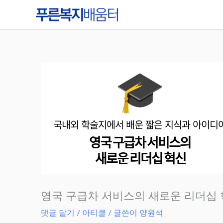
콘
텐
츠
로
건
너
뛰
기
영국 구급차 서비스의 새로운 리더십
댓글 달기
/
아티클
/ 글쓴이
양원석