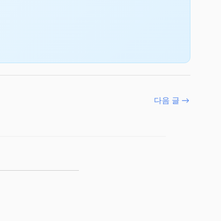
다음 글
→