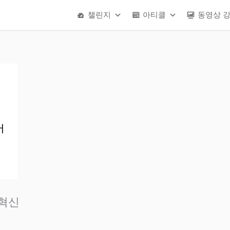
챌린지
아티클
동영상 
 혁신