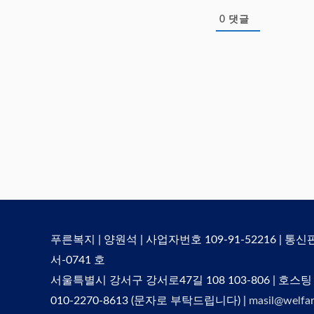
0
댓글
푸른복지 | 양원석 | 사업자번호 109-91-52216 | 통
서-0741 호
서울특별시 강서구 강서로47길 108 103-806 | 호스팅
010-2270-8613 (문자로 부탁드립니다) |
masil@welfar