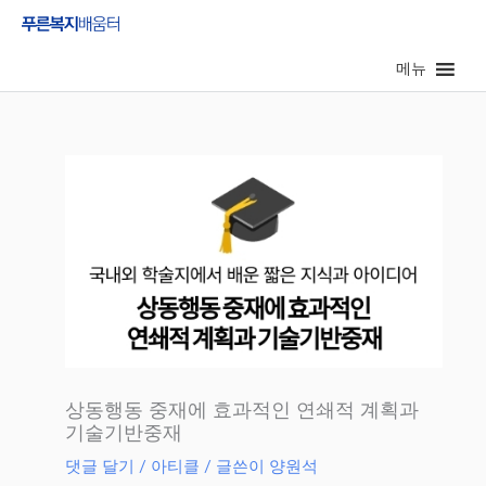
콘
텐
메뉴
츠
로
건
너
뛰
기
상동행동 중재에 효과적인 연쇄적 계획과
기술기반중재
댓글 달기
/
아티클
/ 글쓴이
양원석