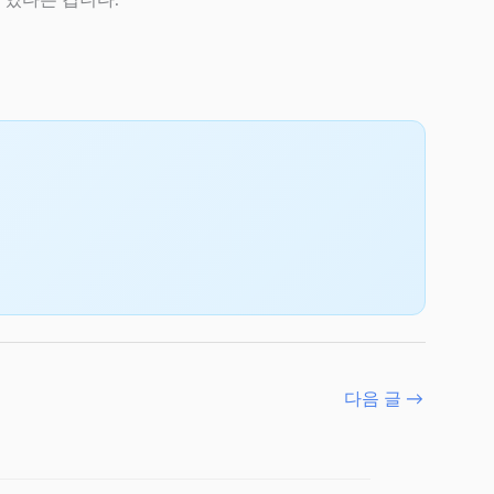
다음 글
→