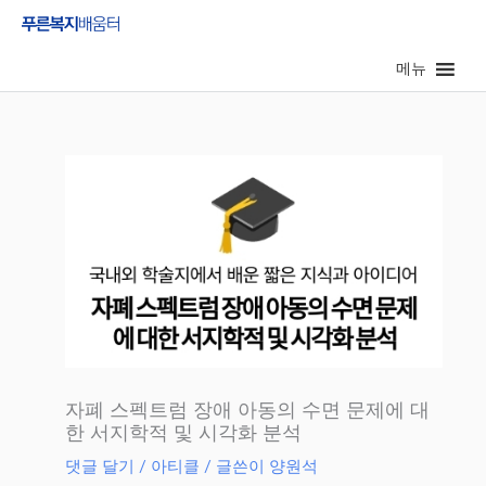
콘
텐
메뉴
츠
로
건
너
뛰
기
자폐 스펙트럼 장애 아동의 수면 문제에 대
한 서지학적 및 시각화 분석
댓글 달기
/
아티클
/ 글쓴이
양원석