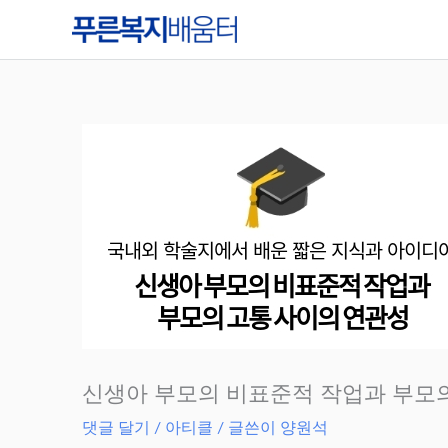
콘
텐
츠
로
건
너
뛰
기
신생아 부모의 비표준적 작업과 부모
댓글 달기
/
아티클
/ 글쓴이
양원석