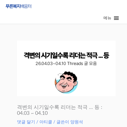
콘
텐
메뉴
츠
로
건
너
뛰
기
격변의 시기일수록 리더는 적극 … 등 :
04.03 ~ 04.10
댓글 달기
/
아티클
/ 글쓴이
양원석