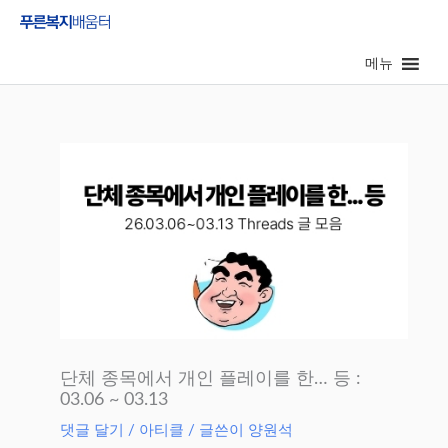
콘
텐
메뉴
츠
로
건
너
뛰
기
단체 종목에서 개인 플레이를 한… 등 :
03.06 ~ 03.13
댓글 달기
/
아티클
/ 글쓴이
양원석