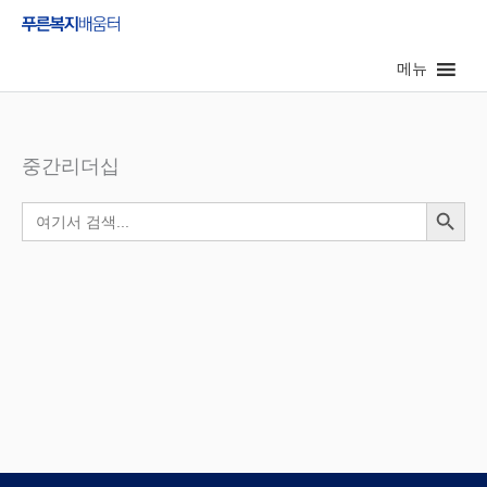
콘
텐
메뉴
츠
로
건
너
중간리더십
뛰
검색 버튼
검
기
색: