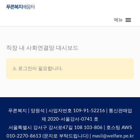
콘
텐
메뉴
츠
로
건
너
직장 내 사회연결망 대시보드
뛰
기
⚠️ 로그인이 필요합니다.
푸른복지 | 양원석 | 사업자번호 109-91-52216 | 통신판매업
제 2020-서울강서-0741 호
서울특별시 강서구 강서로47길 108 103-806 | 호스팅 AWS
010-2270-8613 (문자로 부탁드립니다) |
masil@welfare.pe.kr