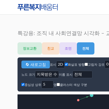
콘
텐
츠
로
건
특강용: 조직 내 사회연결망 시각화 –
너
뛰
정보교환
친교
조언
전체
기
🔄 새로고침
표시
화살표 방향
고립자 강조
노드 크기
이름 표시
중심성 상위
명
클러스터 색상 구분