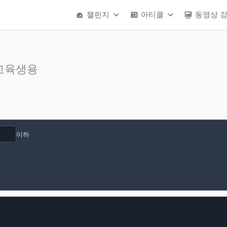
챌린지
아티클
동영상 
 교육생용
이하