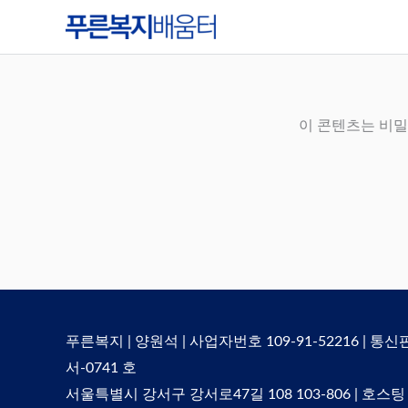
콘
텐
츠
로
건
이 콘텐츠는 비밀
너
뛰
기
푸른복지 | 양원석 | 사업자번호 109-91-52216 | 통
서-0741 호
서울특별시 강서구 강서로47길 108 103-806 | 호스팅