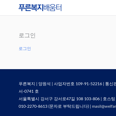
콘
텐
츠
로
건
로그인
너
뛰
로그인
기
푸른복지 | 양원석 | 사업자번호 109-91-52216 | 통
서-0741 호
서울특별시 강서구 강서로47길 108 103-806 | 호스팅
010-2270-8613 (문자로 부탁드립니다) |
masil@welfar