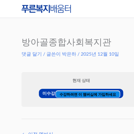
콘
텐
츠
로
건
방아골종합사회복지관
너
댓글 달기
/ 글쓴이
박은하
/
2025년 12월 10일
뛰
기
현재 상태
미수강
수강하려면 이 멤버십에 가입하세요