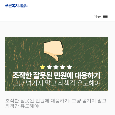
콘
텐
메뉴
츠
로
건
너
뛰
기
조작한 잘못된 민원에 대응하기: 그냥 넘기지 말고
죄책감 유도해야