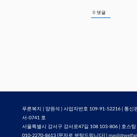
0
댓글
푸른복지 | 양원석 | 사업자번호 109-91-52216 | 통
서-0741 호
서울특별시 강서구 강서로47길 108 103-806 | 호스팅
010-2270-8613 (문자로 부탁드립니다) |
masil@welfar