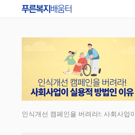
콘
텐
츠
로
건
너
뛰
기
인식개선 캠페인을 버려라!: 사회사업